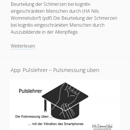
Beurteilung der Schmerzen bei kognitiv
Menschen haben seit 2014 diese Seite besucht.
eingeschränkten Menschen durch (HA Nils
Wommelsdorf) (pdf) Die Beurteilung der Schmerzen
bei kognitiv eingeschränkten Menschen durch
Auszubildende in der Altenpflege…
Creative Commons Namensnennung 4.0 international
PDF:
Weiterlesen
Beurteilung
der
Schmerzen
App: Pulslehrer – Pulsmessung üben
bei
kognitiv
eingeschränkten
Menschen
durch
Azubis
(Hausarbeit)