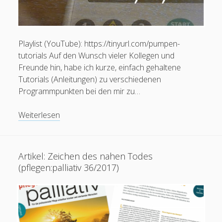
Alles zur Palliative Care
open
Praxisanleitung
menu
Playlist (YouTube): https://tinyurl.com/pumpen-
Kontakt / Impressum
tutorials Auf den Wunsch vieler Kollegen und
Freunde hin, habe ich kurze, einfach gehaltene
Tutorials (Anleitungen) zu verschiedenen
facebook
instagram
linkedin
youtube
email
social_icon_custom_1
Krankenpfleger
Programmpunkten bei den mir zu…
European Diploma in Pain Nursing (EFIC)
Pflegefachperson für Spezielle Schmerzpflege / Pain
Videos:
Weiterlesen
Nurse Plus m. Ausz. (Dt. Schmerzges.)
Tutorials
Pflegefachperson für Palliative Care
Staatl. anerk. Praxisanleiter
Artikel: Zeichen des nahen Todes
Pflegefachperson p-e-ac® Ohrakupunktur
(pflegen:palliativ 36/2017)
Mitgliedschaften