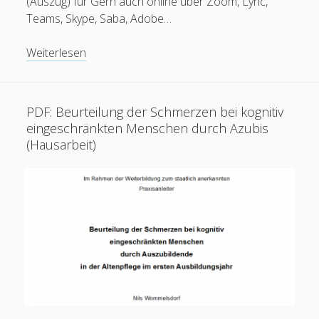
(Auszug) für Gern auch online über Zoom, Lync,
Betreff
Teams, Skype, Saba, Adobe…
Dozententätigkeit
Weiterlesen
Ihre Nachricht
PDF: Beurteilung der Schmerzen bei kognitiv
eingeschränkten Menschen durch Azubis
(Hausarbeit)
Bitte lasse dieses Feld leer.
2282539