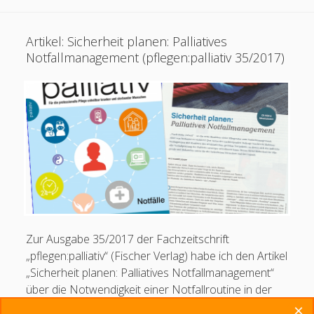
Artikel: Sicherheit planen: Palliatives
Notfallmanagement (pflegen:palliativ 35/2017)
Karteinummer 1853410
Zur Ausgabe 35/2017 der Fachzeitschrift
„pflegen:palliativ“ (Fischer Verlag) habe ich den Artikel
„Sicherheit planen: Palliatives Notfallmanagement“
über die Notwendigkeit einer Notfallroutine in der
Palliativversorgung beigesteuert.…
×