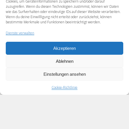
Cookies, um Geräteinformationen zu speichern und/oder darauf
zuzugreifen. Wenn du diesen Technologien zustimmst, können wir Daten
wie das Surfverhalten oder eindeutige IDs auf dieser Website verarbeiten.
Wenn du deine Einwillligung nicht erteilst oder zurückziehst, können
bestimmte Merkmale und Funktionen beeinträchtigt werden.
YouTube: http://tinyurl.com/besd-playlist Zur
Anleitung in der Arbeit mit der BESD (BEurteilung von
Dienste verwalten
Schmerzen bei Demenz) habe ich 3 kurze
Übungsvideos angefertigt. Da ich leider weder…
Akzeptieren
Videos:
Weiterlesen
Ablehnen
Feeds
BESD
Übungsvideos
Einstellungen ansehen
Anmelden
Eintrags-Feed
Cookie-Richtlinie
Kommentar-Feed
Scroll
to
WordPress.org
the
top