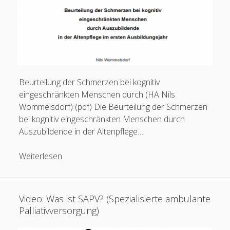
Beurteilung der Schmerzen bei kognitiv
eingeschränkten Menschen durch (HA Nils
Wommelsdorf) (pdf) Die Beurteilung der Schmerzen
Feeds
bei kognitiv eingeschränkten Menschen durch
Auszubildende in der Altenpflege…
Anmelden
Eintrags-Feed
PDF:
Weiterlesen
Beurteilung
Kommentar-Feed
der
WordPress.org
Schmerzen
Video: Was ist SAPV? (Spezialisierte ambulante
bei
Palliativversorgung)
kognitiv
eingeschränkten