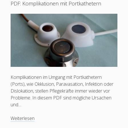
PDF: Komplikationen mit Portkathetern
parenterale
Ernährung)
Schreib mir:
Ihr Name
Komplikationen im Umgang mit Portkathetern
(Ports), wie Okklusion, Paravasation, Infektion oder
Dislokation, stellen Pflegekräfte immer wieder vor
Probleme. In diesem PDF sind mögliche Ursachen
Ihre E-Mail-Adresse
und…
PDF:
Weiterlesen
Komplikationen