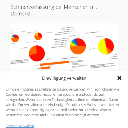
SAPV?
Schmerzerfassung bei Menschen mit
(Spezialisierte
Demenz
ambulante
Palliativversorgung)
Einwilligung verwalten
Wie erfassen Pflegekräfte Schmerzen von
Um dir ein optimales Erlebnis zu bieten, verwenden wir Technologien wie
Menschen mit Demenz? Ich bat Pflegekräfte, mir
Cookies, um Geräteinformationen zu speichern und/oder darauf
zuzugreifen. Wenn du diesen Technologien zustimmst, können wir Daten
einen kurzen Fragebogen zum Thema
wie das Surfverhalten oder eindeutige IDs auf dieser Website verarbeiten.
„Schmerzerfassung bei Menschen mit Demenz“
Wenn du deine Einwillligung nicht erteilst oder zurückziehst, können
online auszufüllen. Insgesamt…
bestimmte Merkmale und Funktionen beeinträchtigt werden.
Dienste verwalten