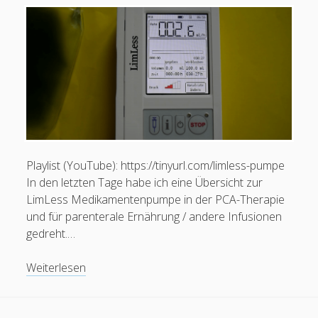
Jg.
1,
Heft
4/2017)
Karteinummer 1853410
Playlist (YouTube): https://tinyurl.com/limless-pumpe
In den letzten Tage habe ich eine Übersicht zur
LimLess Medikamentenpumpe in der PCA-Therapie
und für parenterale Ernährung / andere Infusionen
gedreht.…
Video:
Weiterlesen
LimLess
(PCA
und