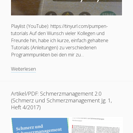
Alles zur Palliative Care
open
Praxisanleitung
menu
Playlist (YouTube): https://tinyurl.com/pumpen-
Kontakt / Impressum
tutorials Auf den Wunsch vieler Kollegen und
Freunde hin, habe ich kurze, einfach gehaltene
Tutorials (Anleitungen) zu verschiedenen
facebook
instagram
linkedin
youtube
email
social_icon_custom_1
Krankenpfleger
Programmpunkten bei den mir zu…
European Diploma in Pain Nursing (EFIC)
Pflegefachperson für Spezielle Schmerzpflege / Pain
Videos:
Weiterlesen
Nurse Plus m. Ausz. (Dt. Schmerzges.)
Tutorials
Pflegefachperson für Palliative Care
Staatl. anerk. Praxisanleiter
Artikel/PDF: Schmerzmanagement 2.0
Pflegefachperson p-e-ac® Ohrakupunktur
(Schmerz und Schmerzmanagement Jg. 1,
Heft 4/2017)
Mitgliedschaften