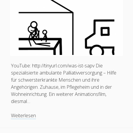
Menschen
durch
Azubis
(Hausarbeit)
YouTube: http://tinyurl.com/was-ist-sapv Die
spezialisierte ambulante Palliativversorgung – Hilfe
für schwersterkrankte Menschen und ihre
Angehörigen. Zuhause, im Pflegeheim und in der
Wohneinrichtung. Ein weiterer Animationsfilm,
diesmal…
Video:
Weiterlesen
Was
ist