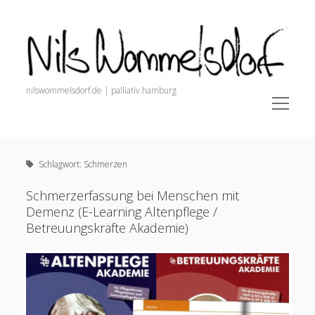
Nils
Wommelsdorf
nilswommelsdorf.de | palliativ.hamburg
open
menu
Sidebar
Nils Wommelsdorf
Newsletter (Anmeldung + Archiv)
Schlagwort:
Schmerzen
painnursing.de (Alle Infos für Pain Nurses)
open
Schmerz. Der Podcast.
Schmerzerfassung bei Menschen mit
menu
Demenz (E-Learning Altenpflege /
Veröffentlichungen
Betreuungskräfte Akademie)
Podcasts und Videos
Dozententätigkeit
Startseite
Alles zur Schmerztherapie