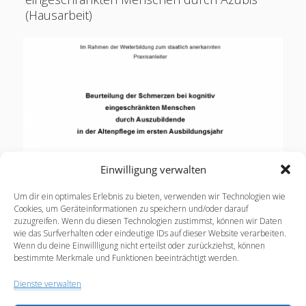
(Hausarbeit)
Einwilligung verwalten
Beurteilung der Schmerzen bei kognitiv
Um dir ein optimales Erlebnis zu bieten, verwenden wir Technologien wie
eingeschränkten Menschen durch (HA Nils
Cookies, um Geräteinformationen zu speichern und/oder darauf
zuzugreifen. Wenn du diesen Technologien zustimmst, können wir Daten
Wommelsdorf) (pdf) Die Beurteilung der Schmerzen
wie das Surfverhalten oder eindeutige IDs auf dieser Website verarbeiten.
bei kognitiv eingeschränkten Menschen durch
Wenn du deine Einwillligung nicht erteilst oder zurückziehst, können
Auszubildende in der Altenpflege…
bestimmte Merkmale und Funktionen beeinträchtigt werden.
Dienste verwalten
PDF:
Weiterlesen
Beurteilung