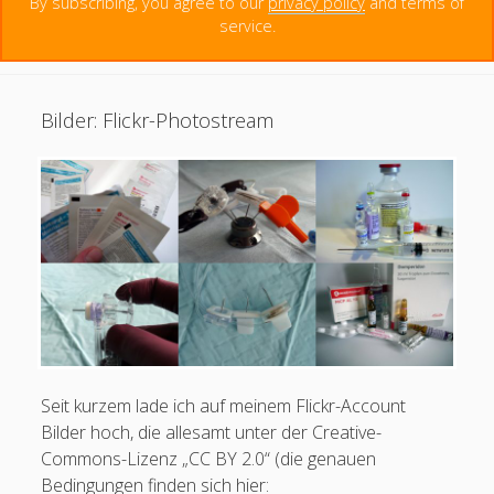
By subscribing, you agree to our
privacy policy
and terms of
Menschen haben seit 2014 diese Seite besucht.
PDF:
service.
Weiterlesen
Komplikationen
mit
Portkathetern
Bilder: Flickr-Photostream
Creative Commons Namensnennung 4.0 international
Seit kurzem lade ich auf meinem Flickr-Account
Bilder hoch, die allesamt unter der Creative-
Commons-Lizenz „CC BY 2.0“ (die genauen
Bedingungen finden sich hier: