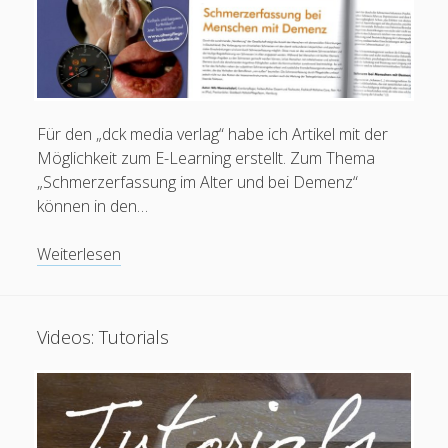
Alles zur Palliative Care
open
Praxisanleitung
menu
Kontakt / Impressum
Für den „dck media verlag“ habe ich Artikel mit der
Möglichkeit zum E-Learning erstellt. Zum Thema
facebook
instagram
linkedin
youtube
email
social_icon_custom_1
Krankenpfleger
„Schmerzerfassung im Alter und bei Demenz“
European Diploma in Pain Nursing (EFIC)
können in den…
Pflegefachperson für Spezielle Schmerzpflege / Pain
Nurse Plus m. Ausz. (Dt. Schmerzges.)
Schmerzerfassung
Weiterlesen
Pflegefachperson für Palliative Care
bei
Staatl. anerk. Praxisanleiter
Menschen
Pflegefachperson p-e-ac® Ohrakupunktur
mit
Videos: Tutorials
Demenz
(E-
Mitgliedschaften
Learning
Altenpflege
/