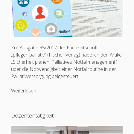
Zur Ausgabe 35/2017 der Fachzeitschrift
„pflegen:palliativ“ (Fischer Verlag) habe ich den Artikel
„Sicherheit planen: Palliatives Notfallmanagement“
Feeds
über die Notwendigkeit einer Notfallroutine in der
Palliativversorgung beigesteuert.…
Anmelden
Artikel:
Eintrags-Feed
Weiterlesen
Sicherheit
Kommentar-Feed
planen:
WordPress.org
Palliatives
Dozententätigkeit
Notfallmanagement
(pflegen:palliativ
35/2017)