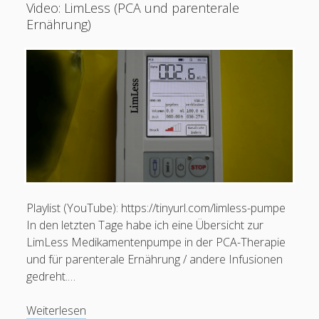
Video: LimLess (PCA und parenterale
und
Ernährung)
Schmerzmanagement
Jg.
1,
Heft
4/2017)
Schreib mir:
Ihr Name
Playlist (YouTube): https://tinyurl.com/limless-pumpe
In den letzten Tage habe ich eine Übersicht zur
LimLess Medikamentenpumpe in der PCA-Therapie
Ihre E-Mail-Adresse
und für parenterale Ernährung / andere Infusionen
gedreht.…
Video:
Weiterlesen