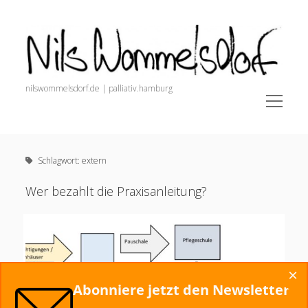
Nils
Wommelsdorf
nilswommelsdorf.de | palliativ.hamburg
open
menu
Sidebar
Nils Wommelsdorf
Newsletter (Anmeldung + Archiv)
Schlagwort:
extern
painnursing.de (Alle Infos für Pain Nurses)
open
Schmerz. Der Podcast.
Wer bezahlt die Praxisanleitung?
menu
Veröffentlichungen
Podcasts und Videos
Dozententätigkeit
×
Startseite
Abonniere jetzt den Newsletter
Alles zur Schmerztherapie