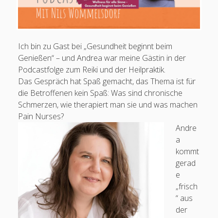
Schmerztherapie und TENS
#30 Axel Doll: Geschlecht, Identität und Pain Nursing
#29 Alex Bluhm: Berufspolitischer Dreiklang und spezielle
Ich bin zu Gast bei „Gesundheit beginnt beim
Schmerzpflege
Genießen“ – und Andrea war meine Gästin in der
#28 Alexandra Scherg: Perspektiven der Palliativversorgung
Podcastfolge zum Reiki und der Heilpraktik.
Das Gespräch hat Spaß gemacht, das Thema ist für
Das EDPN – European Diploma in Pain Nursing
Krankenpfleger
die Betroffenen kein Spaß: Was sind chronische
European Diploma in Pain Nursing (EFIC)
#27 Nadja Areh-Gruber: Kulturelle und individuelle
Schmerzen, wie therapiert man sie und was machen
Schmerzbewältigung
Pflegefachperson für Spezielle Schmerzpflege / Pain
Pain Nurses?
Nurse Plus m. Ausz. (Dt. Schmerzges.)
FÜNF FRAGEN an Tim Szallies zu prozeduralen Schmerzen
Andre
Pflegefachperson für Palliative Care
FÜNF FRAGEN an Simon Ludwig-Pricha zu ATA, OTA und Physician
a
Staatl. anerk. Praxisanleiter
Assistants
kommt
Pflegefachperson p-e-ac® Ohrakupunktur
#26 Julian Graf-Geduhn: Social Media und SAPV, Schmerz und
gerad
Sterben
e
Mitgliedschaften
FÜNF FRAGEN an Susanne Geppert zum Schmerz in der
„frisch
Praxisanleitung
“ aus
FÜNF FRAGEN an Tim Szallies zu Entspannungsverfahren in der
der
Schmerztherapie