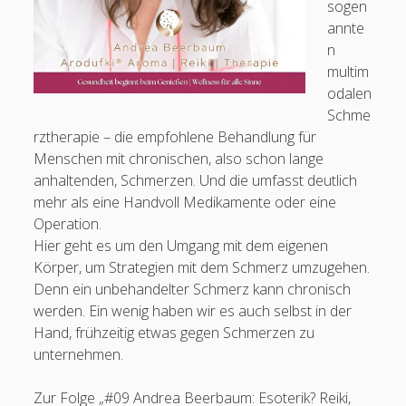
sogen
Zwischenschicht: Wissen wir zu wenig über Schmerz? (Audio und
annte
Video-Podcast)
n
#25 Daniel Schümann: Pflegediagnosen und die Zukunft des (Pain)
multim
Nursings
odalen
FÜNF FRAGEN an Jonas Weber und Christoph Schwertfellner zum
Schme
Schmerz in der Physiotherapie
rztherapie – die empfohlene Behandlung für
#24 Svetlana Geyrhofer: Pain Nursing in Österreich und
Menschen mit chronischen, also schon lange
interprofessionelle Arbeit
anhaltenden, Schmerzen. Und die umfasst deutlich
FÜNF FRAGEN an Tim Hänel zum Qualitätsmanagement in der
mehr als eine Handvoll Medikamente oder eine
Schmerzpflege
Operation.
#23 Lena Hofmann und Verena Mensenkamp – Endometriose und
Hier geht es um den Umgang mit dem eigenen
Menstruationsschmerzen
Körper, um Strategien mit dem Schmerz umzugehen.
FÜNF FRAGEN an Ivana Budka zu sekundären chronischen
Denn ein unbehandelter Schmerz kann chronisch
neuropathischen Schmerzen
werden. Ein wenig haben wir es auch selbst in der
#22 Andrea Beerbaum: Ein Talk über chronische Schmerzen
Hand, frühzeitig etwas gegen Schmerzen zu
(und Pain Nurses)
unternehmen.
Veröffentlichungen
FÜNF FRAGEN an Lisa Kneilmann zur pädiatrischen Schmerzpflege
Zur Folge „#09 Andrea Beerbaum: Esoterik? Reiki,
Podcasts und Videos
#21 Oliver Manske: Gesundheitskiosk – Schmerzprävention durch