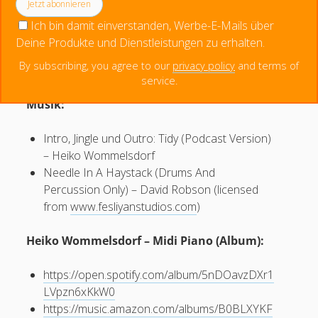
Betreff
#02 Thomas Schaack: Christentum – Leiden und Schmerz am
Klicke auf "Ich stimme zu", um Spotify zu
Ich bin damit einverstanden, Werbe-E-Mails über
Kreuz
aktivieren
Deine Produkte und Dienstleistungen zu erhalten.
#01 Matthias Grimme: Sadomasochismus, Schmerz, Lust und
Cookie-Richtlinie
Bondage
By subscribing, you agree to our
privacy policy
and terms of
Ihre Nachricht
Ich stimme zu
service.
#00 Ciara Demontaño: Die Philippinen – Community Health
Nurses, Hilot und Metamizol
Musik:
Intro, Jingle und Outro: Tidy (Podcast Version)
– Heiko Wommelsdorf
Needle In A Haystack (Drums And
Percussion Only) – David Robson (licensed
from
www.fesliyanstudios.com
)
Heiko Wommelsdorf – Midi Piano (Album):
Bitte lasse dieses Feld leer.
https://open.spotify.com/album/5nDOavzDXr1
LVpzn6xKkW0
https://music.amazon.com/albums/B0BLXYKF
2283961