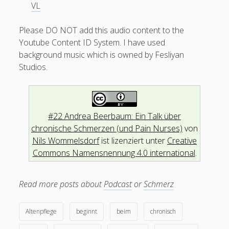
VL
Menschen haben seit 2014 diese Seite besucht.
Please DO NOT add this audio content to the
Youtube Content ID System. I have used
background music which is owned by Fesliyan
Studios.
#22 Andrea Beerbaum: Ein Talk über
chronische Schmerzen (und Pain Nurses)
von
Nils Wommelsdorf
ist lizenziert unter
Creative
Commons Namensnennung 4.0 international
.
Read more posts about
Podcast
or
Schmerz
Altenpflege
beginnt
beim
chronisch