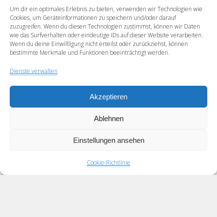
Um dir ein optimales Erlebnis zu bieten, verwenden wir Technologien wie
Email*
Cookies, um Geräteinformationen zu speichern und/oder darauf
zuzugreifen. Wenn du diesen Technologien zustimmst, können wir Daten
wie das Surfverhalten oder eindeutige IDs auf dieser Website verarbeiten.
Wenn du deine Einwillligung nicht erteilst oder zurückziehst, können
bestimmte Merkmale und Funktionen beeinträchtigt werden.
Webseite
Dienste verwalten
Akzeptieren
Ablehnen
Einstellungen ansehen
Cookie-Richtlinie
Scroll
to
the
top