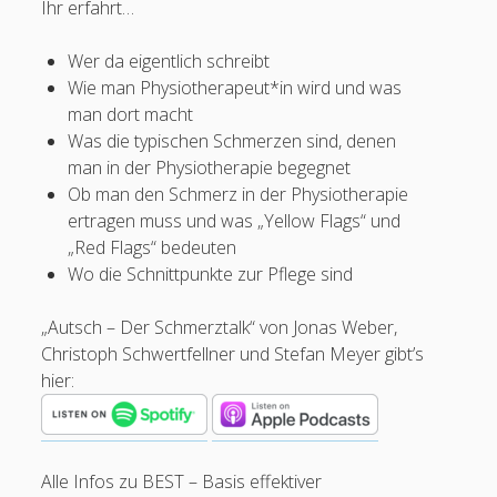
Ihr erfahrt…
Zwischenschicht: Wissen wir zu wenig über Schmerz? (Audio und
Video-Podcast)
Wer da eigentlich schreibt
#25 Daniel Schümann: Pflegediagnosen und die Zukunft des (Pain)
Wie man Physiotherapeut*in wird und was
Nursings
man dort macht
FÜNF FRAGEN an Jonas Weber und Christoph Schwertfellner
Was die typischen Schmerzen sind, denen
zum Schmerz in der Physiotherapie
man in der Physiotherapie begegnet
#24 Svetlana Geyrhofer: Pain Nursing in Österreich und
Ob man den Schmerz in der Physiotherapie
interprofessionelle Arbeit
ertragen muss und was „Yellow Flags“ und
FÜNF FRAGEN an Tim Hänel zum Qualitätsmanagement in der
„Red Flags“ bedeuten
Schmerzpflege
Wo die Schnittpunkte zur Pflege sind
#23 Lena Hofmann und Verena Mensenkamp – Endometriose und
Menstruationsschmerzen
„Autsch – Der Schmerztalk“ von Jonas Weber,
FÜNF FRAGEN an Ivana Budka zu sekundären chronischen
Christoph Schwertfellner und Stefan Meyer gibt’s
neuropathischen Schmerzen
hier:
#22 Andrea Beerbaum: Ein Talk über chronische Schmerzen (und
Pain Nurses)
Veröffentlichungen
FÜNF FRAGEN an Lisa Kneilmann zur pädiatrischen Schmerzpflege
Alle Infos zu BEST – Basis effektiver
Podcasts und Videos
#21 Oliver Manske: Gesundheitskiosk – Schmerzprävention durch