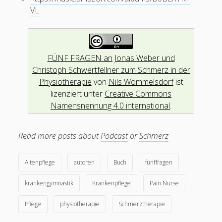
Betreff
VL
#02 Thomas Schaack: Christentum – Leiden und Schmerz am
Kreuz
#01 Matthias Grimme: Sadomasochismus, Schmerz, Lust und
Bondage
Ihre Nachricht
FÜNF FRAGEN an Jonas Weber und
#00 Ciara Demontaño: Die Philippinen – Community Health
Nurses, Hilot und Metamizol
Christoph Schwertfellner zum Schmerz in der
Physiotherapie
von
Nils Wommelsdorf
ist
lizenziert unter
Creative Commons
Namensnennung 4.0 international
.
Read more posts about
Podcast
or
Schmerz
Altenpflege
autoren
Buch
fünffragen
Bitte lasse dieses Feld leer.
krankengymnastik
Krankenpflege
Pain Nurse
Pflege
physiotherapie
Schmerztherapie
2284291