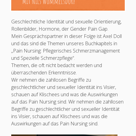
Schmerztherapie und TENS
#30 Axel Doll: Geschlecht, Identität und Pain Nursing
Geschlechtliche Identität und sexuelle Orientierung,
#29 Alex Bluhm: Berufspolitischer Dreiklang und spezielle
Rollenbilder, Hormone, der Gender Pain Gap.
Schmerzpflege
Mein Gesprächspartner in dieser Folge ist Axel Doll
#28 Alexandra Scherg: Perspektiven der Palliativversorgung
und das sind die Themen unseres Buchkapitels in
„Pain Nursing: Pflegerisches Schmerzmanagement
Das EDPN – European Diploma in Pain Nursing
Krankenpfleger
und Spezielle Schmerzpflege“.
European Diploma in Pain Nursing (EFIC)
#27 Nadja Areh-Gruber: Kulturelle und individuelle
Themen, die oft nicht bedacht werden und
Schmerzbewältigung
Pflegefachperson für Spezielle Schmerzpflege / Pain
überraschenden Erkenntnisse.
Nurse Plus m. Ausz. (Dt. Schmerzges.)
FÜNF FRAGEN an Tim Szallies zu prozeduralen Schmerzen
Wir nehmen die zahllosen Begriffe zu
Pflegefachperson für Palliative Care
FÜNF FRAGEN an Simon Ludwig-Pricha zu ATA, OTA und Physician
geschlechtlicher und sexueller Identität ins Visier,
Staatl. anerk. Praxisanleiter
Assistants
schauen auf Klischees und was die Auswirkungen
Pflegefachperson p-e-ac® Ohrakupunktur
#26 Julian Graf-Geduhn: Social Media und SAPV, Schmerz und
auf das Pain Nursing sind. Wir nehmen die zahllosen
Sterben
Begriffe zu geschlechtlicher und sexueller Identität
Mitgliedschaften
FÜNF FRAGEN an Susanne Geppert zum Schmerz in der
ins Visier, schauen auf Klischees und was die
Praxisanleitung
Auswirkungen auf das Pain Nursing sind.
FÜNF FRAGEN an Tim Szallies zu Entspannungsverfahren in der
Schmerztherapie