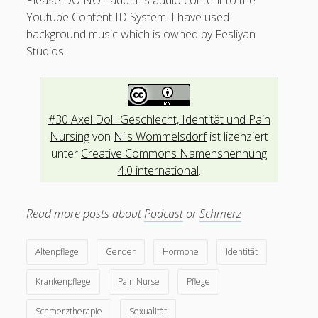
Betreff
Youtube Content ID System. I have used
#02 Thomas Schaack: Christentum – Leiden und Schmerz am
Kreuz
background music which is owned by Fesliyan
Studios.
#01 Matthias Grimme: Sadomasochismus, Schmerz, Lust und
Bondage
Ihre Nachricht
#00 Ciara Demontaño: Die Philippinen – Community Health
Nurses, Hilot und Metamizol
#30 Axel Doll: Geschlecht, Identität und Pain
Nursing
von
Nils Wommelsdorf
ist lizenziert
unter
Creative Commons Namensnennung
4.0 international
.
Read more posts about
Podcast
or
Schmerz
Bitte lasse dieses Feld leer.
Altenpflege
Gender
Hormone
Identität
Krankenpflege
Pain Nurse
Pflege
2284825
Schmerztherapie
Sexualität