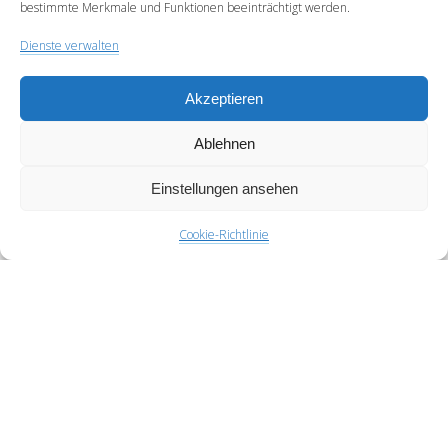
bestimmte Merkmale und Funktionen beeinträchtigt werden.
Webseite
Dienste verwalten
Akzeptieren
Feeds
Ablehnen
Anmelden
Einstellungen ansehen
Eintrags-Feed
Cookie-Richtlinie
Kommentar-Feed
WordPress.org