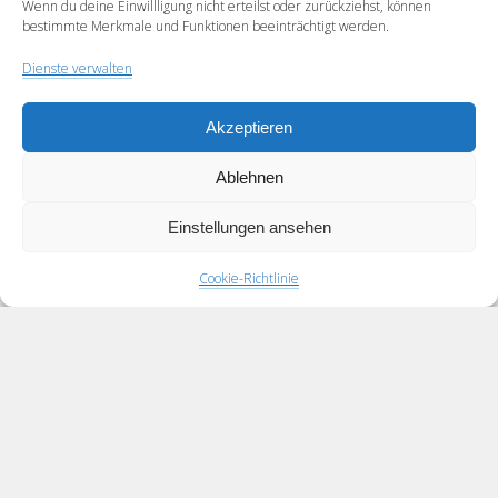
Wenn du deine Einwillligung nicht erteilst oder zurückziehst, können
bestimmte Merkmale und Funktionen beeinträchtigt werden.
Webseite
Dienste verwalten
Akzeptieren
Ablehnen
Einstellungen ansehen
Cookie-Richtlinie
Scroll
to
the
top