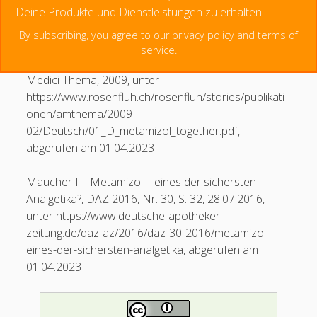
Incorporated, 2017 ISBN 9789712728976.
Deine Produkte und Dienstleistungen zu erhalten.
Menschen haben seit 2014 diese Seite besucht.
By subscribing, you agree to our
privacy policy
and terms of
Metamizol:
Metamizol – Die lange und
service.
wechselvolle Geschichte eines Analgetikums, Ars
Medici Thema, 2009, unter
https://www.rosenfluh.ch/rosenfluh/stories/publikati
onen/amthema/2009-
02/Deutsch/01_D_metamizol_together.pdf
,
abgerufen am 01.04.2023
Maucher I – Metamizol – eines der sichersten
Analgetika?, DAZ 2016, Nr. 30, S. 32, 28.07.2016,
unter
https://www.deutsche-apotheker-
zeitung.de/daz-az/2016/daz-30-2016/metamizol-
eines-der-sichersten-analgetika
, abgerufen am
01.04.2023