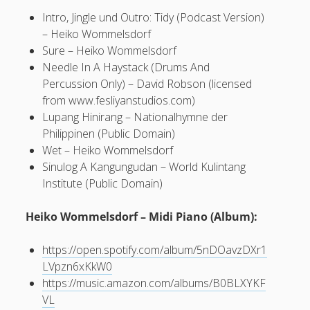
#12 Heide Kresse: Pain Nurses – Fortbildungen und Brückenkurse,
Intro, Jingle und Outro: Tidy (Podcast Version)
Interesse oder Verpflichtung?
– Heiko Wommelsdorf
#11 Lutz Höper: Tattoos, Piercings, Modifications: Körperschmuck,
Sure – Heiko Wommelsdorf
Schmerzen und Lokalanästhetika
Needle In A Haystack (Drums And
#10 Alex Glisoska: Recht – Wer darf, kann oder muss was, wann
Percussion Only) – David Robson (licensed
oder wie in der Schmerztherapie?
from www.fesliyanstudios.com)
#09 Andrea Beerbaum: Esoterik? Reiki, Energien und Heilpraktik
Lupang Hinirang – Nationalhymne der
Philippinen (Public Domain)
#08 Carolin: Trauma, Borderline, Dissoziation und Depression
Schreib mir:
Wet – Heiko Wommelsdorf
#07 Rica und die Schmerzmittel (2/2): Opioide und andere
Sinulog A Kangungudan – World Kulintang
Betäubungsmittel
Ihr Name
Institute (Public Domain)
#06 Anna-Mia Klüpfel: Menschen mit Behinderungen –
Schmerztherapie in Wohngruppen, Klinik und Pflegeheim
Heiko Wommelsdorf – Midi Piano (Album):
#05 Tim Reinhold: Schmerztherapie in der Pflege – Möglichkeiten
und Perspektiven
Ihre E-Mail-Adresse
https://open.spotify.com/album/5nDOavzDXr1
#04 Rica und die Schmerzmittel (1/2): freiverkäuflich,
LVpzn6xKkW0
rezeptpflichtig oder selbst hergestellt
https://music.amazon.com/albums/B0BLXYKF
#03 Carmen Dütsch & Oliver Sablowski: Traditionelle Chinesische
VL
Medizin, Akupunktur, QiGong u.v.m.