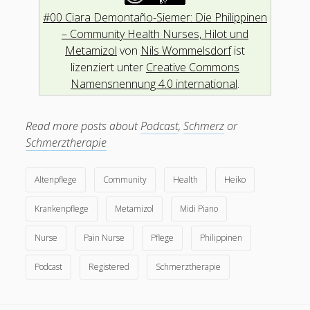
#00 Ciara Demontaño-Siemer: Die Philippinen
– Community Health Nurses, Hilot und
Metamizol
von
Nils Wommelsdorf
ist
lizenziert unter
Creative Commons
Namensnennung 4.0 international
.
Read more posts about
Podcast
,
Schmerz
or
Schmerztherapie
Altenpflege
Community
Health
Heiko
Krankenpflege
Metamizol
Midi Piano
Nurse
Pain Nurse
Pflege
Philippinen
Podcast
Registered
Schmerztherapie