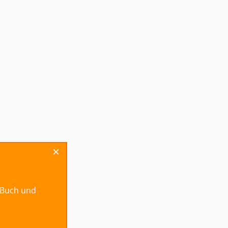
×
r
g-Buch und