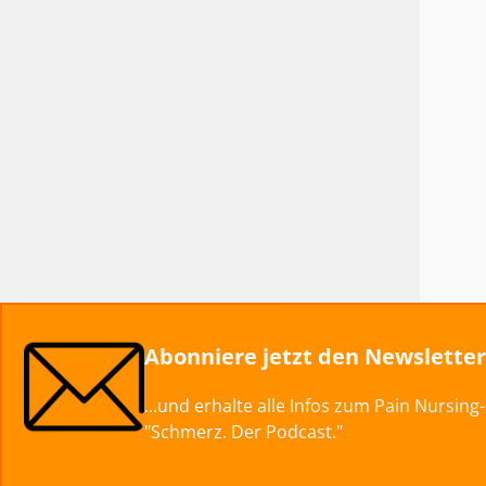
Abonniere jetzt den Newslette
...und erhalte alle Infos zum Pain Nursin
"Schmerz. Der Podcast."