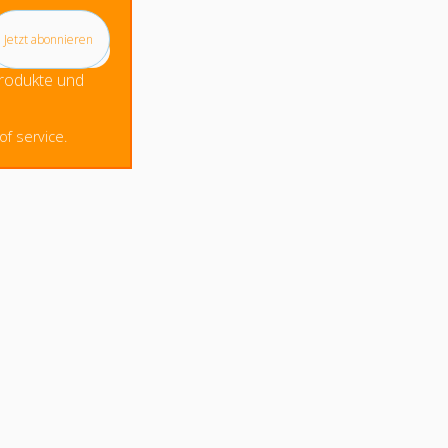
Produkte und
f service.