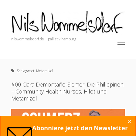
Nils
Wommelsdorf
nilswommelsdorf.de | palliativ.hamburg
open
menu
Sidebar
Nils Wommelsdorf
Newsletter (Anmeldung + Archiv)
Schlagwort:
Metamizol
painnursing.de (Alle Infos für Pain Nurses)
open
Schmerz. Der Podcast.
#00 Ciara Demontaño-Siemer: Die Philippinen
menu
– Community Health Nurses, Hilot und
Veröffentlichungen
Metamizol
Podcasts und Videos
Dozententätigkeit
×
Startseite
Abonniere jetzt den Newsletter
Alles zur Schmerztherapie