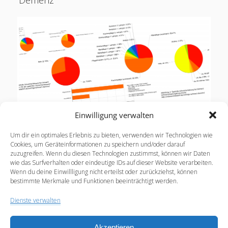
Demenz
Einwilligung verwalten
Wie erfassen Pflegekräfte Schmerzen von
Um dir ein optimales Erlebnis zu bieten, verwenden wir Technologien wie
Menschen mit Demenz? Ich bat Pflegekräfte, mir
Cookies, um Geräteinformationen zu speichern und/oder darauf
zuzugreifen. Wenn du diesen Technologien zustimmst, können wir Daten
einen kurzen Fragebogen zum Thema
wie das Surfverhalten oder eindeutige IDs auf dieser Website verarbeiten.
„Schmerzerfassung bei Menschen mit Demenz“
Wenn du deine Einwillligung nicht erteilst oder zurückziehst, können
online auszufüllen. Insgesamt…
bestimmte Merkmale und Funktionen beeinträchtigt werden.
Dienste verwalten
Schmerzerfassung
Weiterlesen
bei
Akzeptieren