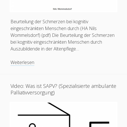
Beurteilung der Schmerzen bei kognitiv
eingeschränkten Menschen durch (HA Nils
Wommelsdorf) (pdf) Die Beurteilung der Schmerzen
bei kognitiv eingeschränkten Menschen durch
Auszubildende in der Altenpflege…
PDF:
Weiterlesen
Beurteilung
der
Schmerzen
Video: Was ist SAPV? (Spezialisierte ambulante
bei
Palliativversorgung)
kognitiv
eingeschränkten
Menschen
durch
Azubis