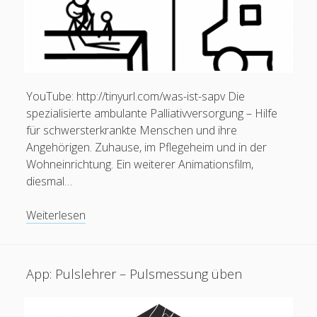
(Hausarbeit)
YouTube: http://tinyurl.com/was-ist-sapv Die
spezialisierte ambulante Palliativversorgung – Hilfe
für schwersterkrankte Menschen und ihre
Angehörigen. Zuhause, im Pflegeheim und in der
Feeds
Wohneinrichtung. Ein weiterer Animationsfilm,
diesmal…
Anmelden
Eintrags-Feed
Video:
Weiterlesen
Was
Kommentar-Feed
ist
WordPress.org
SAPV?
App: Pulslehrer – Pulsmessung üben
(Spezialisierte
ambulante
Palliativversorgung)