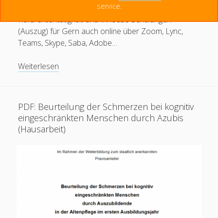
service.
Nürnberg. Seit 2012.“ Qualifikationen:
Menschen haben seit 2014 diese Seite besucht.
Referententätigkeit und Inhouse-Schulungen
(Auszug) für Gern auch online über Zoom, Lync,
Teams, Skype, Saba, Adobe…
Creative Commons Namensnennung 4.0 international
Dozententätigkeit
Weiterlesen
PDF: Beurteilung der Schmerzen bei kognitiv
eingeschränkten Menschen durch Azubis
(Hausarbeit)