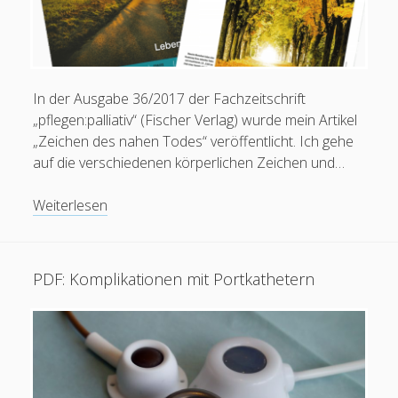
Alles zur Palliative Care
open
Praxisanleitung
menu
Kontakt / Impressum
In der Ausgabe 36/2017 der Fachzeitschrift
„pflegen:palliativ“ (Fischer Verlag) wurde mein Artikel
„Zeichen des nahen Todes“ veröffentlicht. Ich gehe
facebook
instagram
linkedin
youtube
email
social_icon_custom_1
Krankenpfleger
auf die verschiedenen körperlichen Zeichen und…
European Diploma in Pain Nursing (EFIC)
Pflegefachperson für Spezielle Schmerzpflege / Pain
Artikel:
Weiterlesen
Nurse Plus m. Ausz. (Dt. Schmerzges.)
Zeichen
Pflegefachperson für Palliative Care
des
Staatl. anerk. Praxisanleiter
nahen
PDF: Komplikationen mit Portkathetern
Pflegefachperson p-e-ac® Ohrakupunktur
Todes
(pflegen:palliativ
36/2017)
Mitgliedschaften