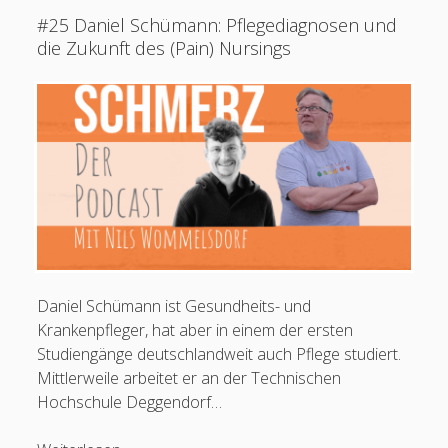
zu
#25 Daniel Schümann: Pflegediagnosen und
wenig
die Zukunft des (Pain) Nursings
über
Schmerz?
(Audio
und
Video-
Podcast)
Daniel Schümann ist Gesundheits- und
Krankenpfleger, hat aber in einem der ersten
Studiengänge deutschlandweit auch Pflege studiert.
Mittlerweile arbeitet er an der Technischen
Hochschule Deggendorf…