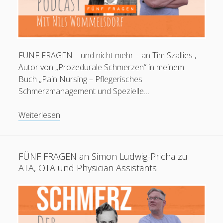
Alles zur Palliative Care
open
Praxisanleitung
menu
Kontakt / Impressum
FÜNF FRAGEN – und nicht mehr – an Tim Szallies ,
Autor von „Prozedurale Schmerzen“ in meinem
Buch „Pain Nursing – Pflegerisches
facebook
instagram
linkedin
youtube
email
social_icon_custom_1
Krankenpfleger
Schmerzmanagement und Spezielle…
European Diploma in Pain Nursing (EFIC)
Pflegefachperson für Spezielle Schmerzpflege / Pain
FÜNF
Weiterlesen
Nurse Plus m. Ausz. (Dt. Schmerzges.)
FRAGEN
Pflegefachperson für Palliative Care
an
Staatl. anerk. Praxisanleiter
Tim
FÜNF FRAGEN an Simon Ludwig-Pricha zu
Pflegefachperson p-e-ac® Ohrakupunktur
Szallies
ATA, OTA und Physician Assistants
zu
prozeduralen
Mitgliedschaften
Schmerzen