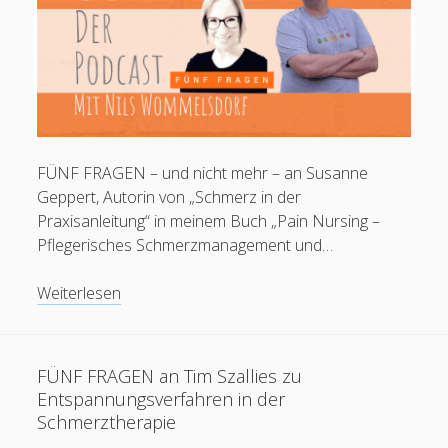
FÜNF FRAGEN – und nicht mehr – an Susanne
Geppert, Autorin von „Schmerz in der
Schreib mir:
Praxisanleitung“ in meinem Buch „Pain Nursing –
Pflegerisches Schmerzmanagement und…
Ihr Name
FÜNF
Weiterlesen
FRAGEN
an
Ihre E-Mail-Adresse
Susanne
FÜNF FRAGEN an Tim Szallies zu
Geppert
Entspannungsverfahren in der
zum
Schmerztherapie
Schmerz