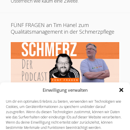
Österreich wie kaum eine Zweite.
FÜNF FRAGEN an Tim Hänel zum
Qualitätsmanagement in der Schmerzpflege
Einwilligung verwalten
Um dir ein optimales Erlebnis zu bieten, verwenden wir Technologien wie
FÜNF FRAGEN – und nicht mehr – an Tim Hänel ,
Cookies, um Geräteinformationen zu speichern und/oder darauf
zuzugreifen. Wenn du diesen Technologien zustimmst, können wir Daten
Autor von „Qualitätsmanagement in der
wie das Surfverhalten oder eindeutige IDs auf dieser Website verarbeiten.
Schmerzpflege“ in meinem Buch „Pain Nursing –
Wenn du deine Einwillligung nicht erteilst oder zurückziehst, können
Pflegerisches Schmerzmanagement…
bestimmte Merkmale und Funktionen beeinträchtigt werden.