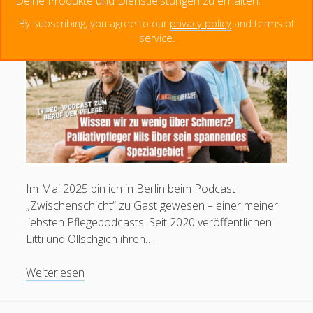
Deine Produkte und Dienstleistungen zu erhalten.
Schmerz? (Audio und Video-Podcast)
Menschen haben seit 2014 diese Seite besucht.
zu
By subscribing, you agree to our
privacy policy
and terms of
Entspannungsverfahren
service.
in
der
Creative Commons Namensnennung 4.0 international
Schmerztherapie
Im Mai 2025 bin ich in Berlin beim Podcast
„Zwischenschicht“ zu Gast gewesen – einer meiner
liebsten Pflegepodcasts. Seit 2020 veröffentlichen
Litti und Ollschgich ihren…
Zwischenschicht:
Weiterlesen
Wissen
wir