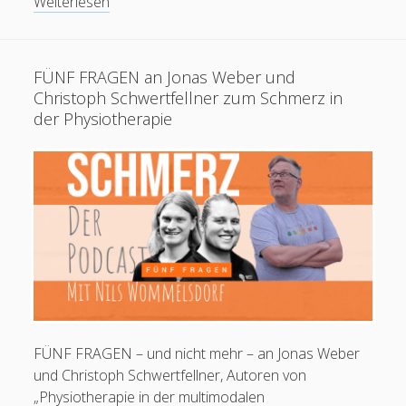
#25
Weiterlesen
Daniel
Schümann:
Pflegediagnosen
FÜNF FRAGEN an Jonas Weber und
und
Christoph Schwertfellner zum Schmerz in
die
der Physiotherapie
Zukunft
des
(Pain)
Nursings
Feeds
Anmelden
Eintrags-Feed
Kommentar-Feed
WordPress.org
FÜNF FRAGEN – und nicht mehr – an Jonas Weber
und Christoph Schwertfellner, Autoren von
„Physiotherapie in der multimodalen