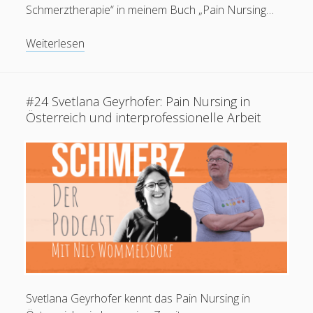
Schmerztherapie“ in meinem Buch „Pain Nursing…
FÜNF
Weiterlesen
FRAGEN
an
Jonas
#24 Svetlana Geyrhofer: Pain Nursing in
Weber
Österreich und interprofessionelle Arbeit
und
Christoph
Schwertfellner
zum
Schmerz
in
der
Physiotherapie
Svetlana Geyrhofer kennt das Pain Nursing in