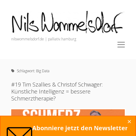
Nils
Wommelsdorf
nilswommelsdorf.de | palliativ.hamburg
open
menu
Sidebar
Nils Wommelsdorf
Newsletter (Anmeldung + Archiv)
Schlagwort:
Big Data
painnursing.de (Alle Infos für Pain Nurses)
open
Schmerz. Der Podcast.
#19 Tim Szallies & Christof Schwager:
menu
Künstliche Intelligenz = bessere
Veröffentlichungen
Schmerztherapie?
Podcasts und Videos
Dozententätigkeit
×
Startseite
Abonniere jetzt den Newsletter
Alles zur Schmerztherapie