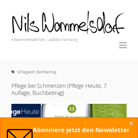
Nils
Wommelsdorf
nilswommelsdorf.de | palliativ.hamburg
open
menu
Sidebar
Nils Wommelsdorf
Newsletter (Anmeldung + Archiv)
Schlagwort:
Buchbeitrag
painnursing.de (Alle Infos für Pain Nurses)
open
Schmerz. Der Podcast.
Pflege bei Schmerzen (Pflege Heute, 7.
menu
Auflage, Buchbeitrag)
Veröffentlichungen
Podcasts und Videos
Dozententätigkeit
×
Startseite
Abonniere jetzt den Newsletter
Alles zur Schmerztherapie