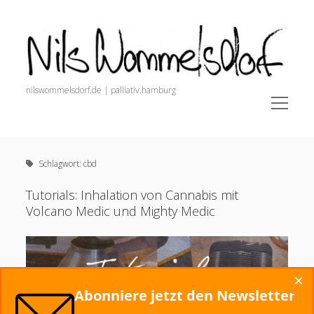
Nils
Wommelsdorf
nilswommelsdorf.de | palliativ.hamburg
open
menu
Sidebar
Nils Wommelsdorf
Newsletter (Anmeldung + Archiv)
Schlagwort:
cbd
painnursing.de (Alle Infos für Pain Nurses)
open
Schmerz. Der Podcast.
Tutorials: Inhalation von Cannabis mit
menu
Volcano Medic und Mighty Medic
Veröffentlichungen
Podcasts und Videos
Dozententätigkeit
×
Startseite
Abonniere jetzt den Newsletter
Alles zur Schmerztherapie