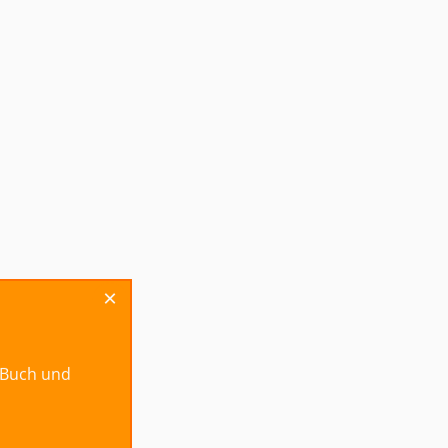
×
r
g-Buch und