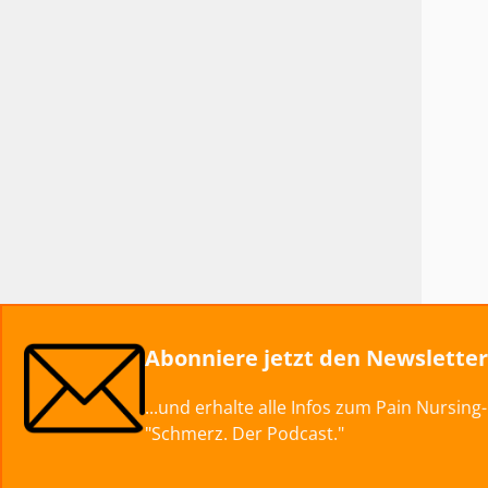
Abonniere jetzt den Newslette
...und erhalte alle Infos zum Pain Nursin
"Schmerz. Der Podcast."