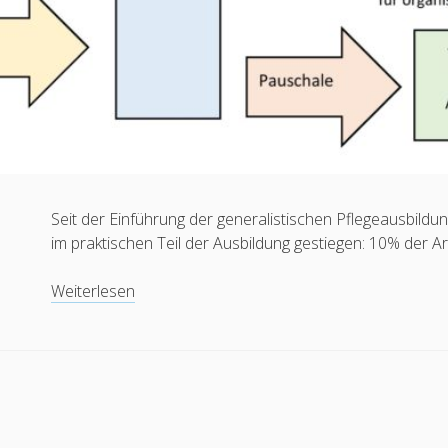
Seit der Einführung der generalistischen Pflegeausbildu
im praktischen Teil der Ausbildung gestiegen: 10% der A
Wer
Weiterlesen
bezahlt
die
Praxisanleitung?