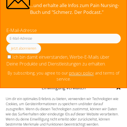
...und erhalte alle Infos zum Pain Nursing-
Alles zur Palliative Care
Buch und "Schmerz. Der Podcast."
open
Praxisanleitung
menu
„Ton und Film. Seit 2014.“
E-Mail-Adresse
Kontakt / Impressum
facebook
instagram
linkedin
youtube
email
social_icon_custom_1
Krankenpfleger
Ich bin damit einverstanden, Werbe-E-Mails über
European Diploma in Pain Nursing (EFIC)
Pflegefachperson für Spezielle Schmerzpflege / Pain
Deine Produkte und Dienstleistungen zu erhalten.
Nurse Plus m. Ausz. (Dt. Schmerzges.)
By subscribing, you agree to our
privacy policy
and terms of
Pflegefachperson für Palliative Care
service.
Staatl. anerk. Praxisanleiter
Einwilligung verwalten
Pflegefachperson p-e-ac® Ohrakupunktur
Um dir ein optimales Erlebnis zu bieten, verwenden wir Technologien wie
Cookies, um Geräteinformationen zu speichern und/oder darauf
Mitgliedschaften
zuzugreifen. Wenn du diesen Technologien zustimmst, können wir Daten
wie das Surfverhalten oder eindeutige IDs auf dieser Website verarbeiten.
Wenn du deine Einwillligung nicht erteilst oder zurückziehst, können
bestimmte Merkmale und Funktionen beeinträchtigt werden.