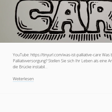
YouTube: https://tinyurl.com/was-ist-palliative-care Was 
Palliativversorgung? Stellen Sie sich Ihr Leben als eine
die Brücke instabil…
Video:
Weiterlesen
Was
ist
Palliative
Care?