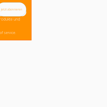
Produkte und
f service.