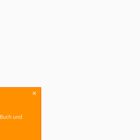
×
r
g-Buch und