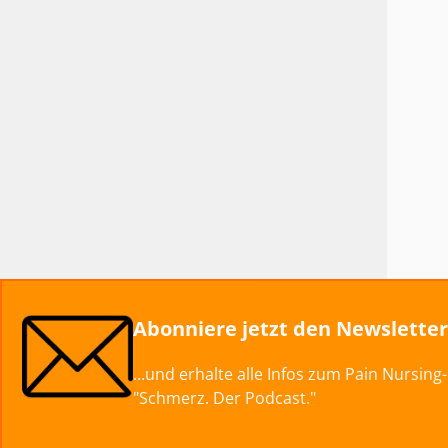
Abonniere jetzt den Newslette
...und erhalte alle Infos zum Pain Nursin
"Schmerz. Der Podcast."