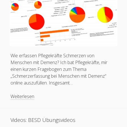
Wie erfassen Pflegekräfte Schmerzen von
Menschen mit Demenz? Ich bat Pflegekräfte, mir
einen kurzen Fragebogen zum Thema
„Schmerzerfassung bei Menschen mit Demenz“
online auszufüllen. Insgesamt…
Schmerzerfassung
Weiterlesen
bei
Menschen
mit
Videos: BESD Übungsvideos
Demenz