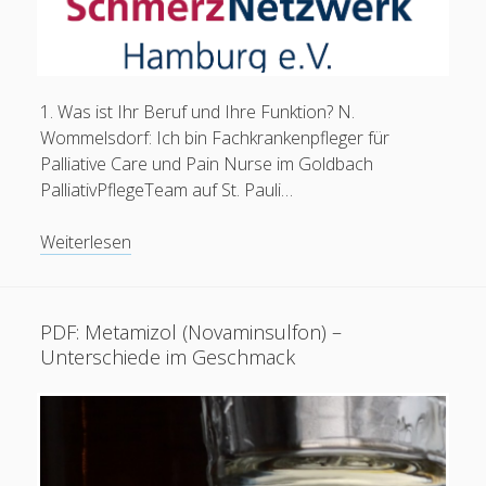
1. Was ist Ihr Beruf und Ihre Funktion? N.
Wommelsdorf: Ich bin Fachkrankenpfleger für
Palliative Care und Pain Nurse im Goldbach
PalliativPflegeTeam auf St. Pauli…
Sechs
Weiterlesen
Fragen
an
Nils
PDF: Metamizol (Novaminsulfon) –
Wommelsdorf
Unterschiede im Geschmack
(SchmerzNetzwerk
Hamburg)