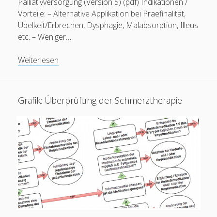
Palliativversorgung (Version 5) (pdf) Indikationen /
Vorteile: – Alternative Applikation bei Praefinalität,
Übelkeit/Erbrechen, Dysphagie, Malabsorption, Illeus
etc. – Weniger…
PDF:
Weiterlesen
Medikamente
zur
subkutanen
Grafik: Überprüfung der Schmerztherapie
Feeds
Gabe
in
der
Anmelden
Palliativversorgung
Eintrags-Feed
(Version
Kommentar-Feed
5)
WordPress.org