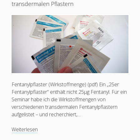
transdermalen Pflastern
Schreib mir:
Ihr Name
Fentanylpflaster (Wirkstoffmenge) (pdf) Ein „25er
Fentanylpflaster“ enthält nicht 25µg Fentanyl. Für ein
Seminar habe ich die Wirkstoffmengen von
verschiedenen transdermalen Fentanylpflastern
Ihre E-Mail-Adresse
aufgelistet – und recherchiert,…
PDF:
Weiterlesen
Fentanylpflaster