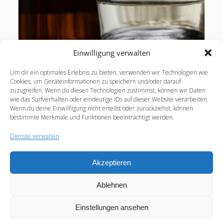
Einwilligung verwalten
Metamizol (Novaminsulfon) – Geschmackliche
Um dir ein optimales Erlebnis zu bieten, verwenden wir Technologien wie
Unterschiede (pdf) Metamizol (Novaminsulfon,
Cookies, um Geräteinformationen zu speichern und/oder darauf
zuzugreifen. Wenn du diesen Technologien zustimmst, können wir Daten
Novalgin®) in Tropfenform ist ein in Deutschland
wie das Surfverhalten oder eindeutige IDs auf dieser Website verarbeiten.
sehr gängiges Schmerzmittel (Analgetikum) und wird
Wenn du deine Einwillligung nicht erteilst oder zurückziehst, können
oft in Dosen bis…
bestimmte Merkmale und Funktionen beeinträchtigt werden.
Dienste verwalten
PDF:
Weiterlesen
Metamizol
Akzeptieren
(Novaminsulfon)
–
Seitennummerierung
Vorherige
1
…
3
4
5
6
Nächste
Ablehnen
Unterschiede
der
im
Beiträge
Einstellungen ansehen
Geschmack