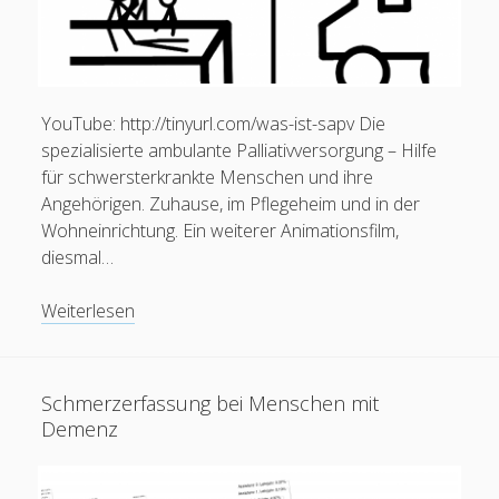
Alles zur Palliative Care
open
Praxisanleitung
menu
Kontakt / Impressum
YouTube: http://tinyurl.com/was-ist-sapv Die
spezialisierte ambulante Palliativversorgung – Hilfe
für schwersterkrankte Menschen und ihre
facebook
instagram
linkedin
youtube
email
social_icon_custom_1
Krankenpfleger
Angehörigen. Zuhause, im Pflegeheim und in der
European Diploma in Pain Nursing (EFIC)
Wohneinrichtung. Ein weiterer Animationsfilm,
Pflegefachperson für Spezielle Schmerzpflege / Pain
diesmal…
Nurse Plus m. Ausz. (Dt. Schmerzges.)
Pflegefachperson für Palliative Care
Video:
Weiterlesen
Staatl. anerk. Praxisanleiter
Was
Pflegefachperson p-e-ac® Ohrakupunktur
ist
SAPV?
Schmerzerfassung bei Menschen mit
(Spezialisierte
Mitgliedschaften
Demenz
ambulante
Palliativversorgung)