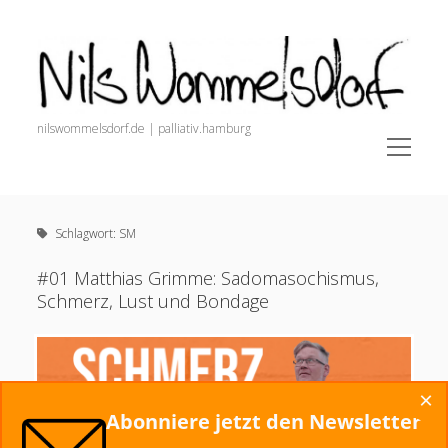
Nils
Wommelsdorf
nilswommelsdorf.de | palliativ.hamburg
open
menu
Sidebar
Nils Wommelsdorf
Newsletter (Anmeldung + Archiv)
Schlagwort:
SM
painnursing.de (Alle Infos für Pain Nurses)
open
Schmerz. Der Podcast.
#01 Matthias Grimme: Sadomasochismus,
menu
Schmerz, Lust und Bondage
Veröffentlichungen
Podcasts und Videos
Dozententätigkeit
×
Startseite
Abonniere jetzt den Newsletter
Alles zur Schmerztherapie