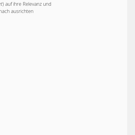
et
) auf ihre Relevanz und
anach ausrichten