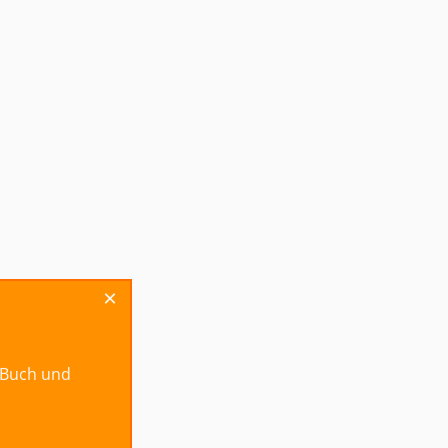
×
r
g-Buch und