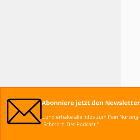
Abonniere jetzt den Newslette
...und erhalte alle Infos zum Pain Nursin
"Schmerz. Der Podcast."