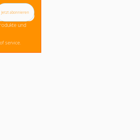
Produkte und
f service.