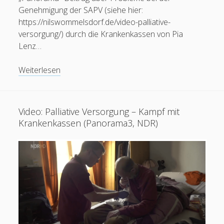
Genehmigung der SAPV (siehe hier:
https://nilswommelsdorf.de/video-palliative-
versorgung/) durch die Krankenkassen von Pia
Lenz…
Video:
Weiterlesen
Todkrank:
Würdevoll
zu
Video: Palliative Versorgung – Kampf mit
Hause
Krankenkassen (Panorama3, NDR)
sterben
selten
möglich
(Panorama,
ARD)