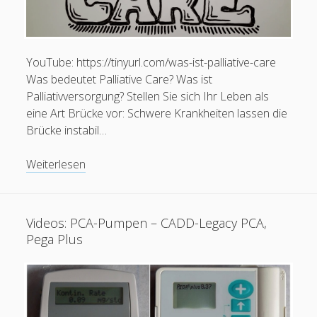
Alles zur Palliative Care
open
Praxisanleitung
menu
YouTube: https://tinyurl.com/was-ist-palliative-care
Kontakt / Impressum
Was bedeutet Palliative Care? Was ist
Palliativversorgung? Stellen Sie sich Ihr Leben als
eine Art Brücke vor: Schwere Krankheiten lassen die
facebook
instagram
linkedin
youtube
email
social_icon_custom_1
Krankenpfleger
Brücke instabil…
European Diploma in Pain Nursing (EFIC)
Pflegefachperson für Spezielle Schmerzpflege / Pain
Video:
Weiterlesen
Nurse Plus m. Ausz. (Dt. Schmerzges.)
Was
Pflegefachperson für Palliative Care
ist
Staatl. anerk. Praxisanleiter
Palliative
Videos: PCA-Pumpen – CADD-Legacy PCA,
Pflegefachperson p-e-ac® Ohrakupunktur
Care?
Pega Plus
Mitgliedschaften