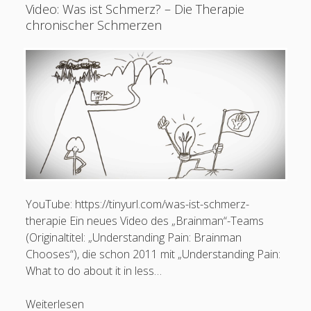
Schmerz?
Video: Was ist Schmerz? – Die Therapie
–
chronischer Schmerzen
Opioide
bei
chronischen
Schmerzen
/
„Brainman“-
Trilogie
Schreib mir:
Ihr Name
YouTube: https://tinyurl.com/was-ist-schmerz-
therapie Ein neues Video des „Brainman“-Teams
(Originaltitel: „Understanding Pain: Brainman
Ihre E-Mail-Adresse
Chooses“), die schon 2011 mit „Understanding Pain:
What to do about it in less…
Video:
Weiterlesen