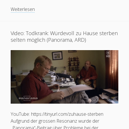
PDF:
Weiterlesen
Midazolam
als
nasales
Video: Todkrank: Würdevoll zu Hause sterben
oder
selten möglich (Panorama, ARD)
buccales
Notfallmedikament
in
Feeds
der
Palliativversorgung
Anmelden
(Version
2)
Eintrags-Feed
Kommentar-Feed
WordPress.org
YouTube: https://tinyurl.com/zuhause-sterben
Aufgrund der grossen Resonanz wurde der
„Panorama“-Beitrag über Probleme bei der