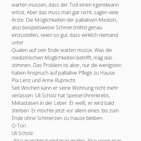
warten müssen, dass der Tod einen irgendwann
erlöst. Aber das muss man gar nicht, sagen viele
Ärzte. Die Möglichkeiten der palliativen Medizin,
also beispielsweise Schmerzmittel genau
Karteinummer 1853410
einzustellen, seien so gut, dass wirklich niemand
unter
Qualen auf sein Ende warten müsse. Was die
medizinischen Möglichkeiten betrifft, mag das
stimmen. Das Problem ist aber, nur die wenigsten
haben Anspruch auf palliative Pflege zu Hause.
Pia Lenz und Anne Ruprecht.
Seit Wochen kann er seine Wohnung nicht mehr
verlassen. Uli Scholz hat Speiseröhrenkrebs,
Metastasen in der Leber. Er weiß, er wird bald
sterben. Er möchte jetzt vor allem eines: bis zum
Ende ohne Schmerzen zu Hause bleiben.
O-Ton
Uli Scholz:
„Also manchmal wird man mürbe. Also wenn man