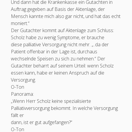
Und dann hat die Krankenkasse ein Gutachten in
Auftrag gegeben auf Basis der Aktenlage, der
Mensch kannte mich also gar nicht, und hat das echt
moniert.“
Der Gutachter kommt auf Aktenlage zum Schluss:
Feeds
Scholz habe zu wenig Symptome, er brauche
diese palliative Versorgung nicht mehr. „..da der
Anmelden
Patient offenbar in der Lage ist, durchaus
wechselnde Speisen zu sich zu nehmen.“ Der
Eintrags-Feed
Gutachter beharrt auf seinem Urteil: wenn Scholz
Kommentar-Feed
essen kann, habe er keinen Anspruch auf die
Versorgung.
WordPress.org
O-Ton
Panorama:
„Wenn Herr Scholz keine spezialisierte
Palliativversorgung bekommt. In welche Versorgung
fällt er
dann, ist er gut aufgefangen?“
O-Ton