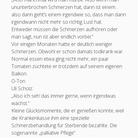
ununterbrochen Schmerzen hat, dann ist einem…
also dann geht‘s einem irgendwie so, dass man dann
irgendwann nicht mehr so richtig Lust hat.
Entweder müssen die Schmerzen aufhören oder
man sagt, nun ist aber endlich vorbei.“
Vor einigen Monaten hatte er deutlich weniger
Schmerzen. Obwohl er schon damals todkrank war.
Normal essen etwa ging nicht mehr, ein paar
Schreib mir:
Tomaten züchtete er trotzdem auf seinem eigenen
Balkon.
Ihr Name
O-Ton
Uli Scholz:
„Also ich seh‘ das immer gerne, wenn irgendwas
wächst.“
Kleine Glücksmomente, die er genießen konnte, weil
Ihre E-Mail-Adresse
die Krankenkasse ihm eine spezielle
Schmerzbehandlung für Sterbende bezahlte. Die
sogenannte „palliative Pflege“.