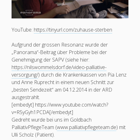
Alles zur Palliative Care
open
Praxisanleitung
menu
YouTube:
https://tinyurl.com/zuhause-sterben
Kontakt / Impressum
Aufgrund der grossen Resonanz wurde der
facebook
instagram
linkedin
youtube
email
social_icon_custom_1
„Panorama“-Beitrag über Probleme bei der
Krankenpfleger
Genehmigung der SAPV (siehe hier:
European Diploma in Pain Nursing (EFIC)
https://nilswommelsdorf.de/video-palliative-
Pflegefachperson für Spezielle Schmerzpflege / Pain
versorgung/
) durch die Krankenkassen von Pia Lenz
Nurse Plus m. Ausz. (Dt. Schmerzges.)
und Anne Ruprecht in einem neuen Schnitt zur
Pflegefachperson für Palliative Care
„besten Sendezeit“ am 04.12.2014 in der ARD
Staatl. anerk. Praxisanleiter
ausgestrahlt.
Pflegefachperson p-e-ac® Ohrakupunktur
[embedyt] https://www.youtube.com/watch?
v=R5yGyh1PCDA[/embedyt]
Mitgliedschaften
Gedreht wurde bei uns im Goldbach
PalliativPflegeTeam (
www.palliativpflegeteam.de
) mit
Ulli Scholz (Patient).