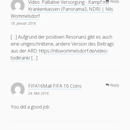
Video: Palliative Versorgung - Kampf mit
Reply
Krankenkassen (Panorama3, NDR) | Nils
Wommelsdorf
18. Januar 2016
[…] Aufgrund der positiven Resonanz gibt es auch
eine umgeschnittene, andere Version des Beitrags
aus der ARD:
https://nilswommelsdorf.de/video-
todkrank/
[…]
FIFA16Mall FIFA 16 Coins
Reply
24. Mai 2016
You did a good job .