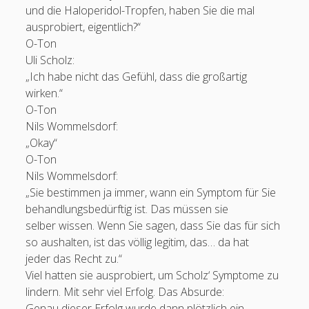
und die Haloperidol-Tropfen, haben Sie die mal
Menschen haben seit 2014 diese Seite besucht.
ausprobiert, eigentlich?“
O-Ton
Uli Scholz:
„Ich habe nicht das Gefühl, dass die großartig
wirken.“
O-Ton
Nils Wommelsdorf:
„Okay“
O-Ton
Nils Wommelsdorf:
„Sie bestimmen ja immer, wann ein Symptom für Sie
behandlungsbedürftig ist. Das müssen sie
selber wissen. Wenn Sie sagen, dass Sie das für sich
so aushalten, ist das völlig legitim, das… da hat
jeder das Recht zu.“
Viel hatten sie ausprobiert, um Scholz‘ Symptome zu
lindern. Mit sehr viel Erfolg. Das Absurde:
Genau dieser Erfolg wurde dann plötzlich ein