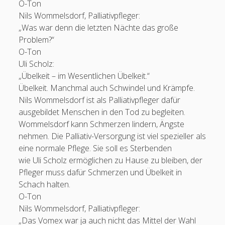
O-Ton
Betreff
Nils Wommelsdorf, Palliativpfleger:
„Was war denn die letzten Nächte das große
Problem?“
O-Ton
Ihre Nachricht
Uli Scholz:
„Übelkeit – im Wesentlichen Übelkeit.“
Übelkeit. Manchmal auch Schwindel und Krämpfe.
Nils Wommelsdorf ist als Palliativpfleger dafür
ausgebildet Menschen in den Tod zu begleiten.
Wommelsdorf kann Schmerzen lindern, Ängste
nehmen. Die Palliativ-Versorgung ist viel spezieller als
eine normale Pflege. Sie soll es Sterbenden
wie Uli Scholz ermöglichen zu Hause zu bleiben, der
Pfleger muss dafür Schmerzen und Übelkeit in
Bitte lasse dieses Feld leer.
Schach halten.
O-Ton
Nils Wommelsdorf, Palliativpfleger:
„Das Vomex war ja auch nicht das Mittel der Wahl
2284823