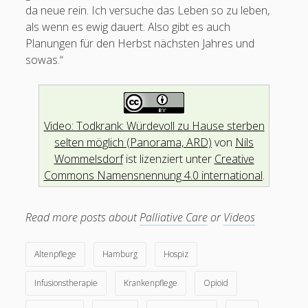
da neue rein. Ich versuche das Leben so zu leben,
als wenn es ewig dauert. Also gibt es auch
Planungen für den Herbst nächsten Jahres und
sowas.“
Video: Todkrank: Würdevoll zu Hause sterben
selten möglich (Panorama, ARD)
von
Nils
Wommelsdorf
ist lizenziert unter
Creative
Commons Namensnennung 4.0 international
.
Read more posts about
Palliative Care
or
Videos
Altenpflege
Hamburg
Hospiz
Infusionstherapie
Krankenpflege
Opioid