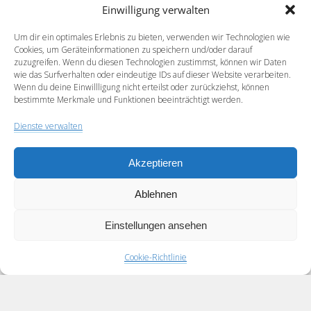
Einwilligung verwalten
Um dir ein optimales Erlebnis zu bieten, verwenden wir Technologien wie
Email*
Cookies, um Geräteinformationen zu speichern und/oder darauf
zuzugreifen. Wenn du diesen Technologien zustimmst, können wir Daten
wie das Surfverhalten oder eindeutige IDs auf dieser Website verarbeiten.
Wenn du deine Einwillligung nicht erteilst oder zurückziehst, können
bestimmte Merkmale und Funktionen beeinträchtigt werden.
Webseite
Dienste verwalten
Akzeptieren
Ablehnen
Einstellungen ansehen
Cookie-Richtlinie
Scroll
to
the