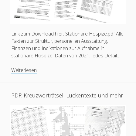
Alles zur Palliative Care
open
Praxisanleitung
menu
Kontakt / Impressum
Link zum Download hier: Stationäre Hospize.pdf Alle
Fakten zur Struktur, personellen Ausstattung,
Finanzen und Indikationen zur Aufnahme in
facebook
instagram
linkedin
youtube
email
social_icon_custom_1
Krankenpfleger
stationäre Hospize. Daten von 2021. Jedes Detail…
European Diploma in Pain Nursing (EFIC)
Pflegefachperson für Spezielle Schmerzpflege / Pain
Stationäre
Weiterlesen
Nurse Plus m. Ausz. (Dt. Schmerzges.)
Hospize
Pflegefachperson für Palliative Care
–
Staatl. anerk. Praxisanleiter
Struktur,
PDF: Kreuzworträtsel, Lückentexte und mehr
Pflegefachperson p-e-ac® Ohrakupunktur
Finanzen
und
Indikationen
Mitgliedschaften
zur
Aufnahme