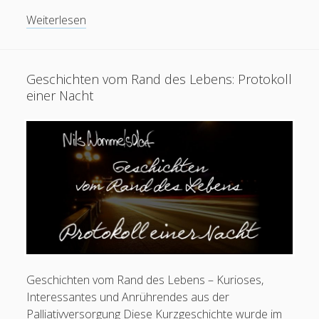
Tutorials:
Weiterlesen
Inhalation
von
Cannabis
Geschichten vom Rand des Lebens: Protokoll
mit
einer Nacht
Volcano
Medic
und
Feeds
Mighty
Medic
Anmelden
Eintrags-Feed
Kommentar-Feed
WordPress.org
Geschichten vom Rand des Lebens – Kurioses,
Interessantes und Anrührendes aus der
Palliativversorgung Diese Kurzgeschichte wurde im