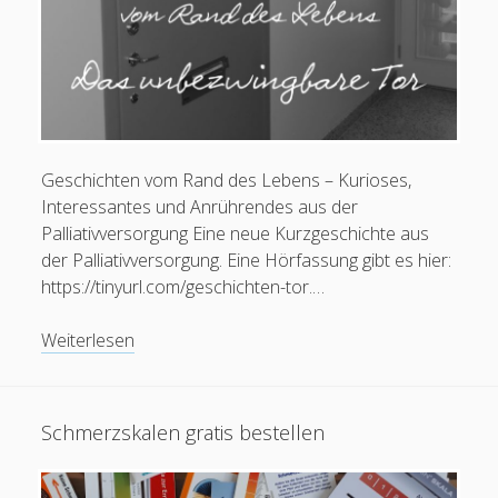
Karteinummer 1853410
Geschichten vom Rand des Lebens – Kurioses,
Interessantes und Anrührendes aus der
Palliativversorgung Eine neue Kurzgeschichte aus
der Palliativversorgung. Eine Hörfassung gibt es hier:
https://tinyurl.com/geschichten-tor.…
Geschichten
Weiterlesen
vom
Rand
des
Schmerzskalen gratis bestellen
Lebens:
Das