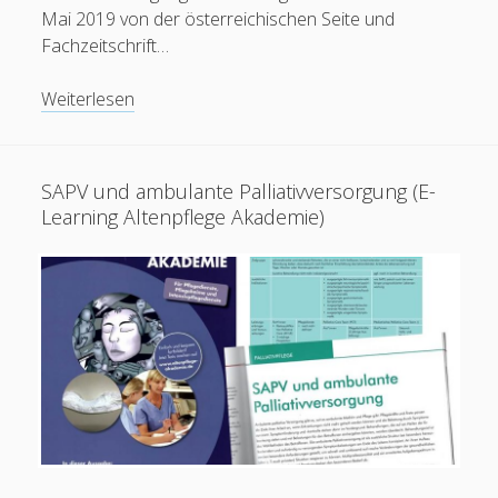
Mai 2019 von der österreichischen Seite und
Fachzeitschrift…
Geschichten
Weiterlesen
vom
Rand
des
SAPV und ambulante Palliativversorgung (E-
Lebens:
Learning Altenpflege Akademie)
Protokoll
einer
Nacht