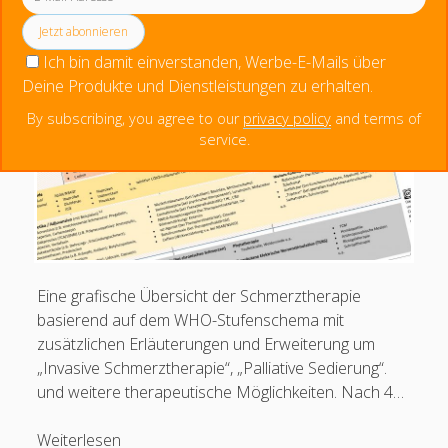
digitalen
Grafik: Stufenschema der Schmerztherapie
Menschen haben seit 2014 diese Seite besucht.
Medien
(Version 2)
(Interview,
Ich bin damit einverstanden, Werbe-E-Mails über
Schmerz
Deine Produkte und Dienstleistungen zu erhalten.
und
Creative Commons Namensnennung 4.0 international
By subscribing, you agree to our
privacy policy
and terms of
Schmerzmanagement
service.
Jg.3,
Heft
3/2019)
Eine grafische Übersicht der Schmerztherapie
basierend auf dem WHO-Stufenschema mit
zusätzlichen Erläuterungen und Erweiterung um
„Invasive Schmerztherapie“, „Palliative Sedierung“.
und weitere therapeutische Möglichkeiten. Nach 4…
Grafik:
Weiterlesen