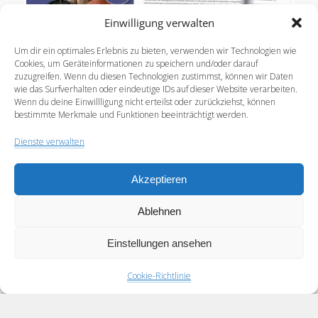
Einwilligung verwalten
Um dir ein optimales Erlebnis zu bieten, verwenden wir Technologien wie
Für den „dck media verlag“ habe ich Artikel mit der
Cookies, um Geräteinformationen zu speichern und/oder darauf
zuzugreifen. Wenn du diesen Technologien zustimmst, können wir Daten
Möglichkeit zum E-Learning erstellt. Zum Thema
wie das Surfverhalten oder eindeutige IDs auf dieser Website verarbeiten.
„Schmerzerfassung im Alter und bei Demenz“
Wenn du deine Einwillligung nicht erteilst oder zurückziehst, können
können in den…
bestimmte Merkmale und Funktionen beeinträchtigt werden.
Dienste verwalten
Schmerzerfassung
Weiterlesen
bei
Akzeptieren
Menschen
mit
Seitennummerierung
Vorherige
1
2
3
…
6
Nächste
Ablehnen
Demenz
der
(E-
Beiträge
Einstellungen ansehen
Learning
Altenpflege
Cookie-Richtlinie
/
Betreuungskräfte
Scroll