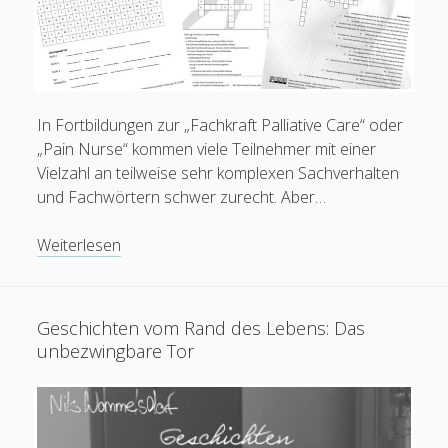
In Fortbildungen zur „Fachkraft Palliative Care“ oder
„Pain Nurse“ kommen viele Teilnehmer mit einer
Vielzahl an teilweise sehr komplexen Sachverhalten
und Fachwörtern schwer zurecht. Aber…
PDF:
Weiterlesen
Kreuzworträtsel,
Lückentexte
und
Geschichten vom Rand des Lebens: Das
mehr
unbezwingbare Tor