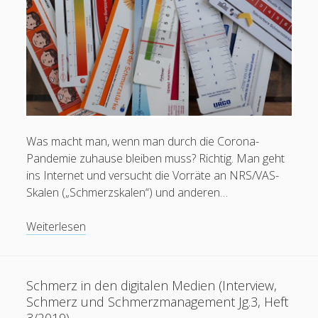
unbezwingbare
Tor
Was macht man, wenn man durch die Corona-
Schreib mir:
Pandemie zuhause bleiben muss? Richtig. Man geht
ins Internet und versucht die Vorräte an NRS/VAS-
Ihr Name
Skalen („Schmerzskalen“) und anderen…
Schmerzskalen
Weiterlesen
gratis
Ihre E-Mail-Adresse
bestellen
Schmerz in den digitalen Medien (Interview,
Schmerz und Schmerzmanagement Jg.3, Heft